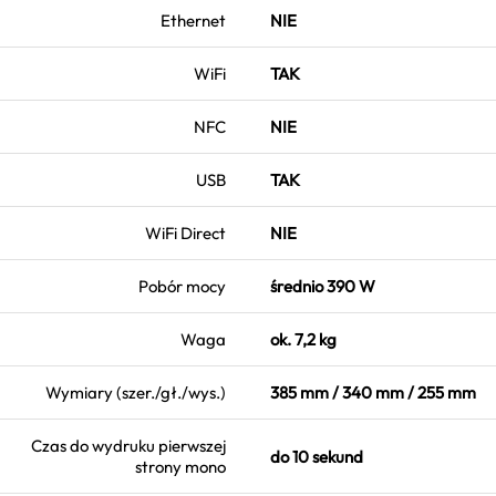
Ethernet
NIE
WiFi
TAK
NFC
NIE
USB
TAK
WiFi Direct
NIE
Pobór mocy
średnio 390 W
Waga
ok. 7,2 kg
Wymiary (szer./gł./wys.)
385 mm / 340 mm / 255 mm
Czas do wydruku pierwszej
do 10 sekund
strony mono